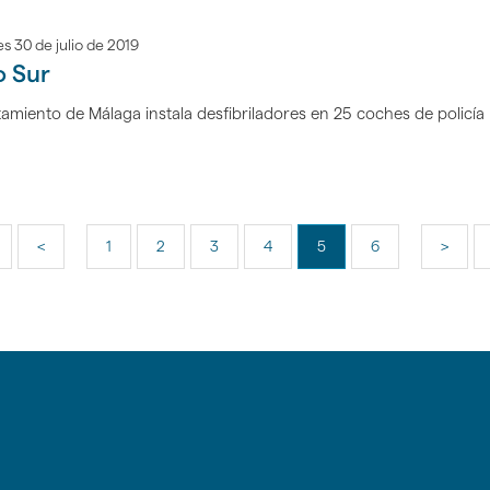
s 30 de julio de 2019
o Sur
amiento de Málaga instala desfibriladores en 25 coches de policía l
<
1
2
3
4
5
6
>