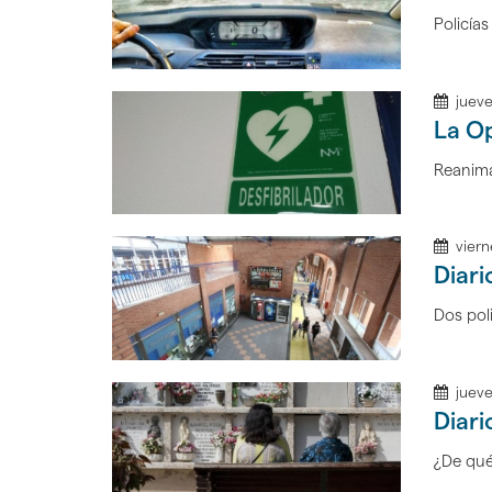
inicio
Policía
jueve
La O
Reanima
viern
Diari
Dos pol
jueve
Diari
¿De qué