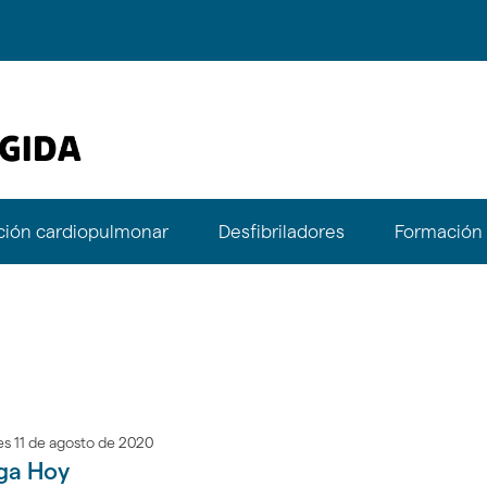
ión cardiopulmonar
Desfibriladores
Formación
s 11 de agosto de 2020
ga Hoy